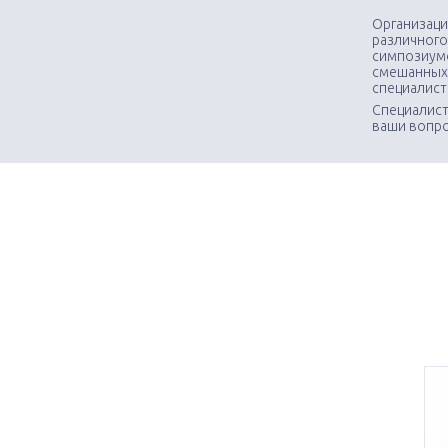
Организаци
различного
симпозиумо
смешанных
специалис
Специалист
ваши вопр