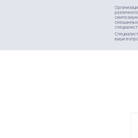
Организаци
различного
симпозиумо
смешанных
специалис
Специалист
ваши вопр