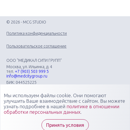
© 2026 - MCG STUDIO
Политика конфиденциальности
Пользовательское соглашение
ООО "МЕДИКАЛ СИТИ ГРУПП"
Москва, ул. Ильинка, д. 4
тел.
+7 (903) 503 999 5
info@medcitygroup.ru
БИК: 044525225
ИНН: 7713403735
КПП: 771301001
Мы используем файлы cookie. Они помогают
Организация научно-практических медицинских
улучшить Ваше взаимодействие с сайтом. Вы можете
мероприятий различного профиля: конгрессов, форумов,
узнать подробнее в нашей
политике в отношении
конференций, симпозиумов, вебинаров, мастер-классов в
обработки персональных данных
.
очных, онлайн- и смешанных форматах, повышающих
компетенции медицинских специалистов
Специалисты "Медикал Сити Групп" всегда готовы ответить
Принять условия
на ваши вопросы