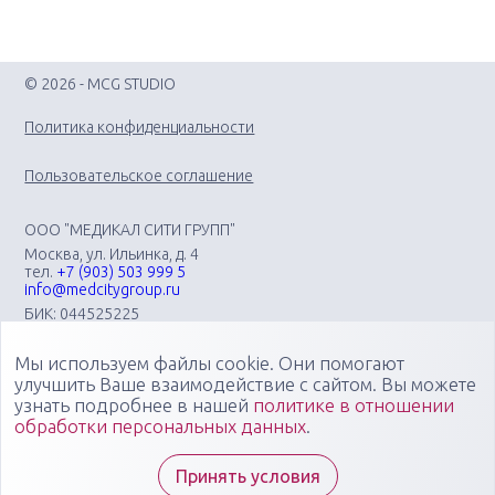
© 2026 - MCG STUDIO
Политика конфиденциальности
Пользовательское соглашение
ООО "МЕДИКАЛ СИТИ ГРУПП"
Москва, ул. Ильинка, д. 4
тел.
+7 (903) 503 999 5
info@medcitygroup.ru
БИК: 044525225
ИНН: 7713403735
КПП: 771301001
Мы используем файлы cookie. Они помогают
Организация научно-практических медицинских
улучшить Ваше взаимодействие с сайтом. Вы можете
мероприятий различного профиля: конгрессов, форумов,
узнать подробнее в нашей
политике в отношении
конференций, симпозиумов, вебинаров, мастер-классов в
обработки персональных данных
.
очных, онлайн- и смешанных форматах, повышающих
компетенции медицинских специалистов
Специалисты "Медикал Сити Групп" всегда готовы ответить
Принять условия
на ваши вопросы