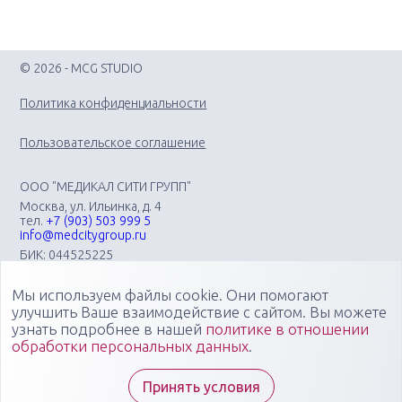
© 2026 - MCG STUDIO
Политика конфиденциальности
Пользовательское соглашение
ООО "МЕДИКАЛ СИТИ ГРУПП"
Москва, ул. Ильинка, д. 4
тел.
+7 (903) 503 999 5
info@medcitygroup.ru
БИК: 044525225
ИНН: 7713403735
КПП: 771301001
Мы используем файлы cookie. Они помогают
Организация научно-практических медицинских
улучшить Ваше взаимодействие с сайтом. Вы можете
мероприятий различного профиля: конгрессов, форумов,
узнать подробнее в нашей
политике в отношении
конференций, симпозиумов, вебинаров, мастер-классов в
обработки персональных данных
.
очных, онлайн- и смешанных форматах, повышающих
компетенции медицинских специалистов
Специалисты "Медикал Сити Групп" всегда готовы ответить
Принять условия
на ваши вопросы