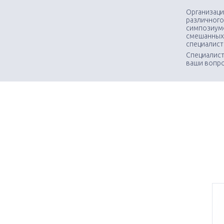
Организаци
различного
симпозиумо
смешанных
специалис
Специалист
ваши вопр