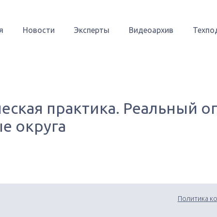
я
Новости
Эксперты
Видеоархив
Техпо
еская практика. Реальный о
е округа
Политика к