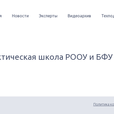
я
Новости
Эксперты
Видеоархив
Техпо
актическая школа РООУ и БФУ
Политика к