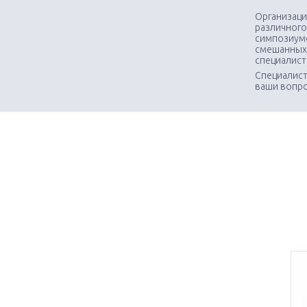
Организаци
различного
симпозиумо
смешанных
специалис
Специалист
ваши вопр