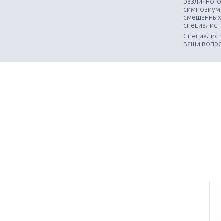
различного
симпозиумо
смешанных
специалис
Специалист
ваши вопр