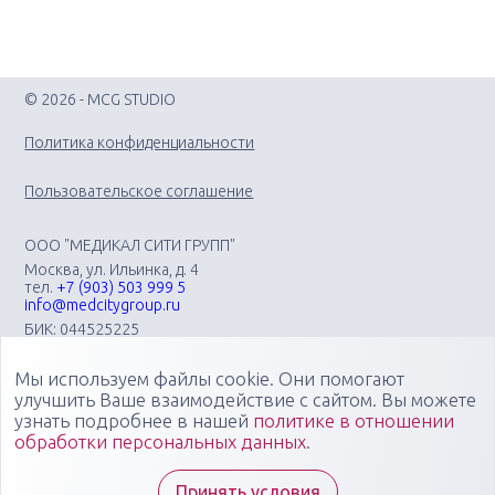
© 2026 - MCG STUDIO
Политика конфиденциальности
Пользовательское соглашение
ООО "МЕДИКАЛ СИТИ ГРУПП"
Москва, ул. Ильинка, д. 4
тел.
+7 (903) 503 999 5
info@medcitygroup.ru
БИК: 044525225
ИНН: 7713403735
КПП: 771301001
Мы используем файлы cookie. Они помогают
Организация научно-практических медицинских
улучшить Ваше взаимодействие с сайтом. Вы можете
мероприятий различного профиля: конгрессов, форумов,
узнать подробнее в нашей
политике в отношении
конференций, симпозиумов, вебинаров, мастер-классов в
обработки персональных данных
.
очных, онлайн- и смешанных форматах, повышающих
компетенции медицинских специалистов
Специалисты "Медикал Сити Групп" всегда готовы ответить
Принять условия