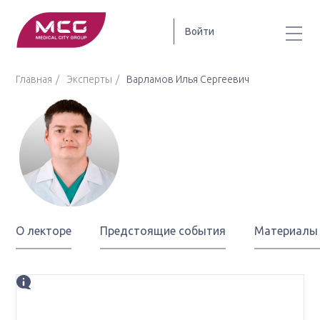
Войти
Главная
Эксперты
Варламов Илья Сергеевич
Варламов
Илья Сергеевич
О лекторе
Предстоящие события
Материалы
Биография
врач-онколог, заведующий онкоурологическим