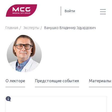
Войти
Главная
Эксперты
Ванушко Владимир Эдуардович
Ванушко
Владимир
Эдуардович
О лекторе
Предстоящие события
Материалы
Биография
д.м.н., заведующий 2-ым хирургическим отделением