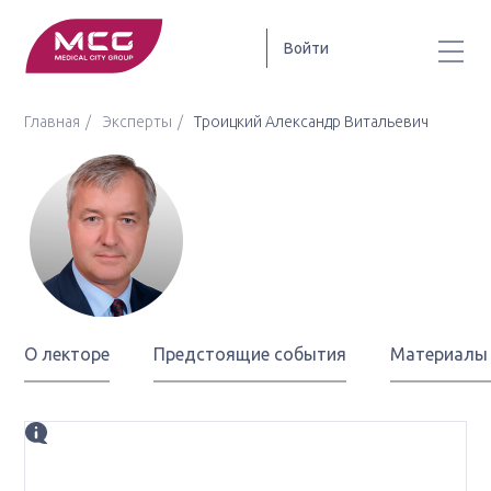
Войти
Главная
Эксперты
Троицкий Александр Витальевич
Троицкий
Александр
Витальевич
О лекторе
Предстоящие события
Материалы
Биография
д.м.н., профессор, генеральный директор ФНКЦ ФМБА