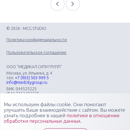
© 2026 - MCG STUDIO
Политика конфиденциальности
Пользовательское соглашение
ООО "МЕДИКАЛ СИТИ ГРУПП"
Москва, ул. Ильинка, д. 4
тел.
+7 (903) 503 999 5
info@medcitygroup.ru
БИК: 044525225
ИНН: 7713403735
КПП: 771301001
Мы используем файлы cookie. Они помогают
Организация научно-практических медицинских
мероприятий различного профиля: конгрессов, форумов,
улучшить Ваше взаимодействие с сайтом. Вы можете
конференций, симпозиумов, вебинаров, мастер-классов в
узнать подробнее в нашей
политике в отношении
очных, онлайн- и смешанных форматах, повышающих
обработки персональных данных
.
компетенции медицинских специалистов
Специалисты "Медикал Сити Групп" всегда готовы ответить