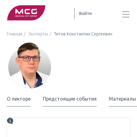
Войти
Главная
Эксперты
Титов Константин Сергеевич
Титов
Константин
Сергеевич
О лекторе
Предстоящие события
Материалы
Биография
д.м.н., профессор, ведущий научный сотрудник ГБУЗ