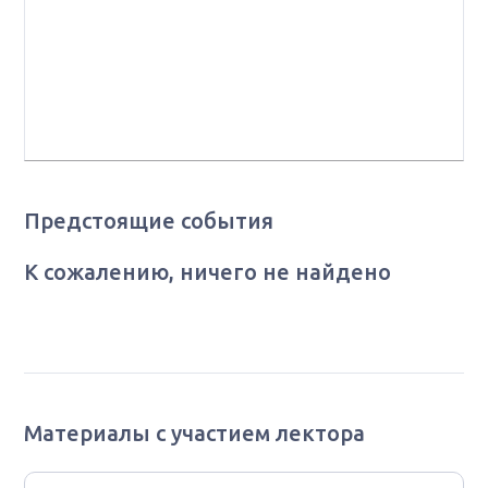
«Московский многопрофильный научно-клинический
центр им. С.П. Боткина» ДЗМ, профессор кафедры
онкологии и рентгенорадиологии им. В.П. Харченко
Медицинского института «Российский университет
дружбы народов им. Патриса Лумумбы»
Предстоящие события
К сожалению, ничего не найдено
Материалы с участием лектора