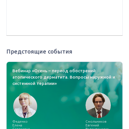
иммунопатологии кожи ФГБУ «ГНЦ Институт
иммунологии» ФМБА России, старший преподаватель
кафедры иммунологии Медицинского института
ФГАОУ ВО РУДН Минобрнауки России, г. Москва
Предстоящие события
Вебинар «Осень – период обострений
атопического дерматита. Вопросы наружной и
системной терапии»
Феденко
Смольников
Елена
Евгений
Сергеевна
Валентинович