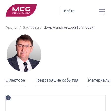
Войти
Главная
Эксперты
Шульженко Андрей Евгеньевич
Шульженко
Андрей Евгеньевич
О лекторе
Предстоящие события
Материалы
Биография
профессор, д.м.н., заведующий отделением