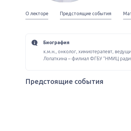
О лекторе
Предстоящие события
Ма
Биография
к.м.н., онколог, химиотерапевт, веду
Лопаткина – филиал ФГБУ “НМИЦ радио
Предстоящие события