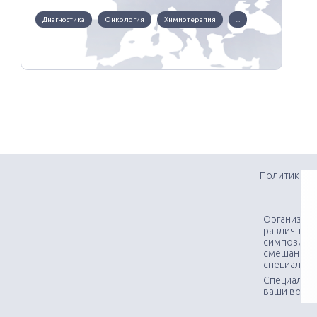
Диагностика
Онкология
Химиотерапия
...
Политика к
Организаци
различного
симпозиумо
смешанных
специалис
Специалист
ваши вопр