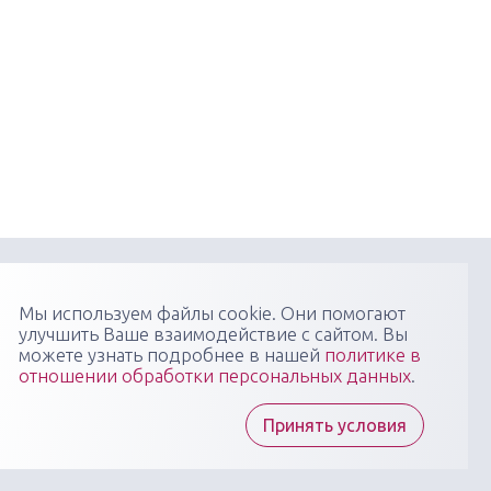
онфиденциальности
Пользовательское соглашение
Мы используем файлы cookie. Они помогают
улучшить Ваше взаимодействие с сайтом. Вы
я научно-практических медицинских мероприятий
можете узнать подробнее в нашей
политике в
 профиля: конгрессов, форумов, конференций,
отношении обработки персональных данных
.
в, вебинаров, мастер-классов в очных, онлайн- и
 форматах, повышающих компетенции медицинских
тов
Принять условия
ы "Медикал Сити Групп" всегда готовы ответить на
осы