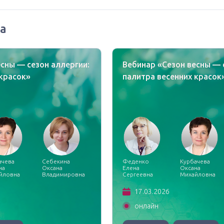
а
сны — сезон аллергии:
Вебинар «Сезон весны — 
 красок»
палитра весенних красок
ачева
Себекина
Феденко
Курбачева
на
Оксана
Елена
Оксана
йловна
Владимировна
Сергеевна
Михайловна
17.03.2026
онлайн