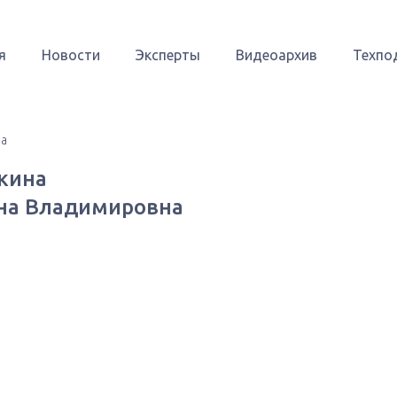
я
Новости
Эксперты
Видеоархив
Техпо
а
кина
на Владимировна