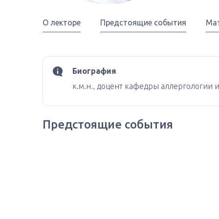
О лекторе
Предстоящие события
Ма
Биография
к.м.н., доцент кафедры аллергологи
Предстоящие события