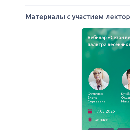
Материалы с участием лектор
Вебинар «Сезон ве
палитра весенних
Феденко
Курб
Елена
Окса
Сергеевна
Миха
17.03.2026
онлайн