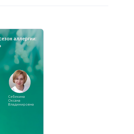
сезон аллергии:
»
Себекина
Оксана
Владимировна