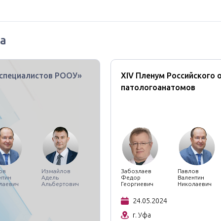
а
специалистов РООУ»
XIV Пленум Российского 
патологоанатомов
ов
Измайлов
Забозлаев
Павлов
нтин
Адель
Федор
Валентин
лаевич
Альбертович
Георгиевич
Николаевич
24.05.2024
г. Уфа