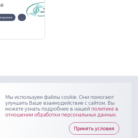
ей
терапия
...
онфиденциальности
Пользовательское соглашение
Мы используем файлы cookie. Они помогают
улучшить Ваше взаимодействие с сайтом. Вы
я научно-практических медицинских мероприятий
можете узнать подробнее в нашей
политике в
 профиля: конгрессов, форумов, конференций,
отношении обработки персональных данных
.
в, вебинаров, мастер-классов в очных, онлайн- и
 форматах, повышающих компетенции медицинских
тов
Принять условия
ы "Медикал Сити Групп" всегда готовы ответить на
осы