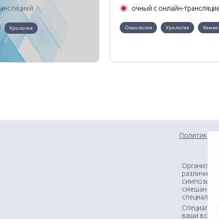
рансляцией
очный с онлайн-трансляци
Онкология
Урология
Химио
Урология
Политика к
Организаци
различного
симпозиумо
смешанных
специалис
Специалист
ваши вопр