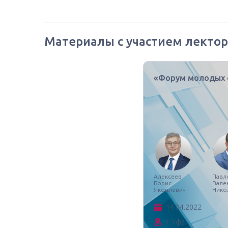
Материалы с участием лектор
«Форум молодых 
Алексеев
Павл
Борис
Вале
Яковлевич
Нико
14.04.2022
г. Уфа