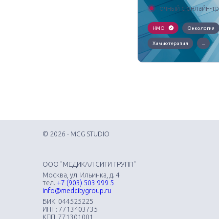
очный с онлайн-т
НМО
Онкология
Химиотерапия
...
© 2026 - MCG STUDIO
ООО "МЕДИКАЛ СИТИ ГРУПП"
Москва, ул. Ильинка, д. 4
тел.
+7 (903) 503 999 5
info@medcitygroup.ru
БИК: 044525225
ИНН: 7713403735
КПП: 771301001