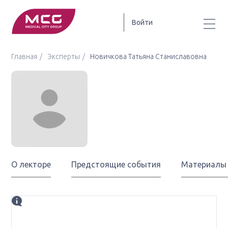
Войти
Главная
Эксперты
Новичкова Татьяна Станиславовна
Новичкова
Татьяна
Станиславовна
О лекторе
Предстоящие события
Материалы
Биография
врач-онколог, заместитель главного врача по