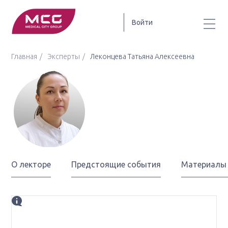
Войти
Главная
Эксперты
Леконцева Татьяна Алексеевна
Леконцева
Татьяна Алексеевна
О лекторе
Предстоящие события
Материалы
Биография
заведующая клинико-экспертным отделом БУЗ УР