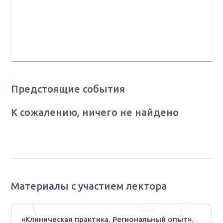
квалификационной категории, заместитель главного
внештатного специалиста-онколога ДЗМ, ведущий
научный сотрудник отдела общей онкологии ГБУЗ
«МКЦН имени А. С. Логинова», г. Москва
Предстоящие события
К сожалению, ничего не найдено
Материалы с участием лектора
«Клиническая практика. Региональный опыт».