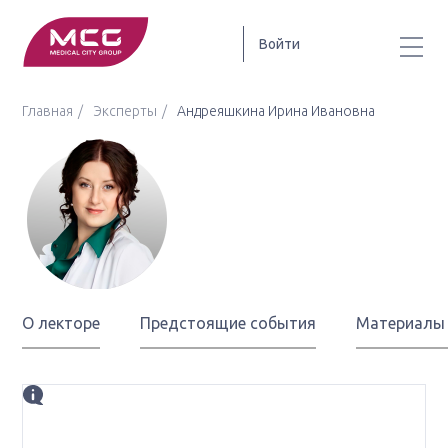
Войти
Главная
Эксперты
Андреяшкина Ирина Ивановна
Андреяшкина
Ирина Ивановна
О лекторе
Предстоящие события
Материалы
Биография
д.м.н., профессор, врач-онколог высшей