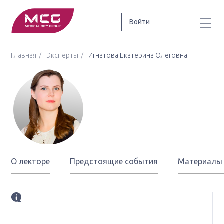
Войти
Главная
Эксперты
Игнатова Екатерина Олеговна
Игнатова
Екатерина Олеговна
О лекторе
Предстоящие события
Материалы
Биография
к.м.н., химиотерапевт, онколог, научный консультант,