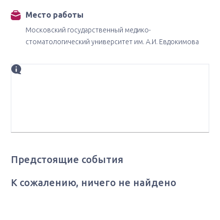
Место работы
Московский государственный медико-
стоматологический университет им. А.И. Евдокимова
Биография
к.м.н., онколог-уролог, отделение онкоурологии, НИИ
клинической онкологии, ФГБУ "НМИЦ онкологии им.
Н. Н. Блохина" Минздрава РФ, г. Москва
Предстоящие события
К сожалению, ничего не найдено