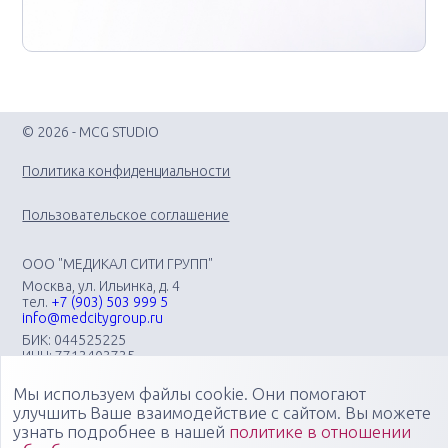
© 2026 - MCG STUDIO
Политика конфиденциальности
Пользовательское соглашение
ООО "МЕДИКАЛ СИТИ ГРУПП"
Москва, ул. Ильинка, д. 4
тел.
+7 (903) 503 999 5
info@medcitygroup.ru
БИК: 044525225
ИНН: 7713403735
КПП: 771301001
Мы используем файлы cookie. Они помогают
Организация научно-практических медицинских
мероприятий различного профиля: конгрессов, форумов,
улучшить Ваше взаимодействие с сайтом. Вы можете
конференций, симпозиумов, вебинаров, мастер-классов в
узнать подробнее в нашей
политике в отношении
очных, онлайн- и смешанных форматах, повышающих