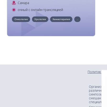
Самара
очный с онлайн-трансляцией
Онкология
Урология
Химиотерапия
...
Политика к
Организаци
различного
симпозиумо
смешанных
специалис