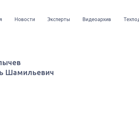
я
Новости
Эксперты
Видеоархив
Техпо
лычев
ь Шамильевич