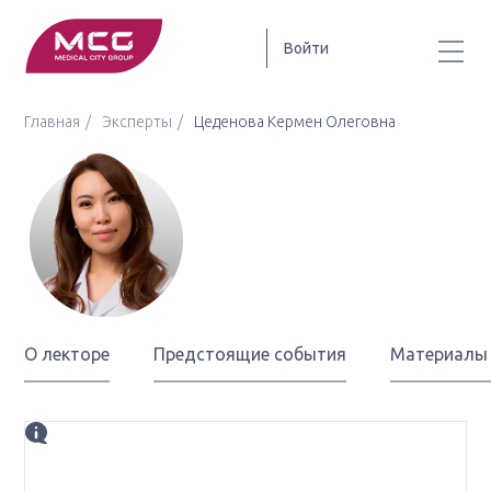
Войти
Главная
Эксперты
Цеденова Кермен Олеговна
Цеденова
Кермен Олеговна
О лекторе
Предстоящие события
Материалы
Биография
заведующая онкоурологическим отделением ЦАОП