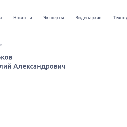
я
Новости
Эксперты
Видеоархив
Техпо
вич
ков
лий Александрович