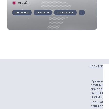
онлайн
Диагностика
Онкология
Химиотерапия
...
Политика к
Организаци
различного
симпозиумо
смешанных
специалис
Специалист
ваши вопр