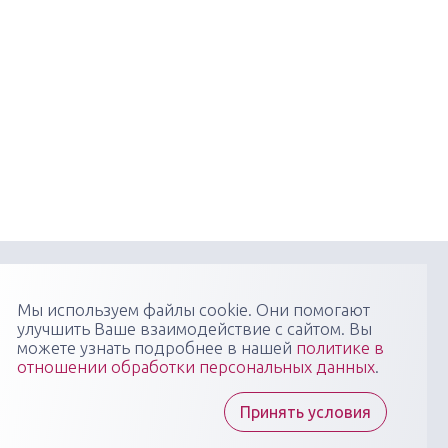
онфиденциальности
Пользовательское соглашение
Мы используем файлы cookie. Они помогают
улучшить Ваше взаимодействие с сайтом. Вы
я научно-практических медицинских мероприятий
можете узнать подробнее в нашей
политике в
 профиля: конгрессов, форумов, конференций,
отношении обработки персональных данных
.
в, вебинаров, мастер-классов в очных, онлайн- и
 форматах, повышающих компетенции медицинских
тов
Принять условия
ы "Медикал Сити Групп" всегда готовы ответить на
осы