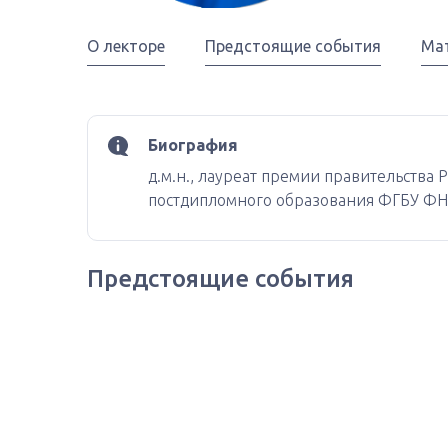
О лекторе
Предстоящие события
Ма
Биография
д.м.н., лауреат премии правительств
постдипломного образования ФГБУ Ф
Предстоящие события