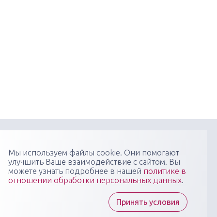
онфиденциальности
Пользовательское соглашение
Мы используем файлы cookie. Они помогают
улучшить Ваше взаимодействие с сайтом. Вы
я научно-практических медицинских мероприятий
можете узнать подробнее в нашей
политике в
 профиля: конгрессов, форумов, конференций,
отношении обработки персональных данных
.
в, вебинаров, мастер-классов в очных, онлайн- и
 форматах, повышающих компетенции медицинских
тов
Принять условия
ы "Медикал Сити Групп" всегда готовы ответить на
осы