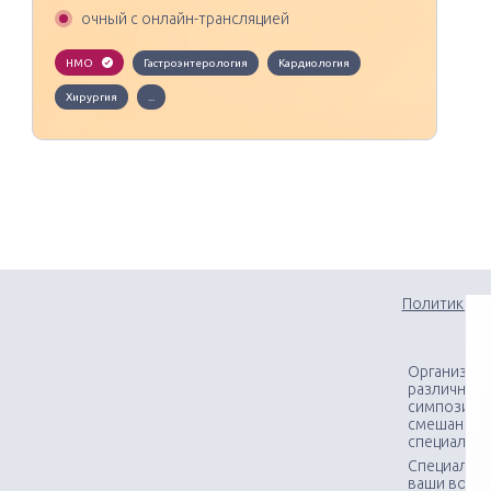
очный с онлайн-трансляцией
НМО
Гастроэнтерология
Кардиология
Хирургия
...
Политика к
Организаци
различного
симпозиумо
смешанных
специалис
Специалист
ваши вопр