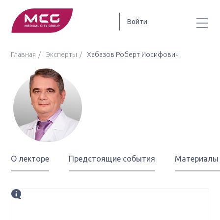
Войти
Главная
Эксперты
Хабазов Роберт Иосифович
Хабазов
Роберт Иосифович
О лекторе
Предстоящие события
Материалы
Биография
д.м.н, главный врач ФГБУ ФНКЦ ФМБА России,