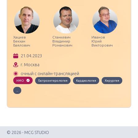
Хациев
Станкевич
Иванов
Бекхан
Владимир
Юрий
Баялович
Романович
Викторович
21.04.2023
г. Москва
очный с онлайн-трансляцией
НМО
Гастроэнтерология
Кардиология
Хирургия
...
© 2026 - MCG STUDIO