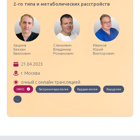
2-го типа и метаболических расстройств
Хациев
Станкевич
Иванов
Бекхан
Владимир
Юрий
Баялович
Романович
Викторович
21.04.2023
г. Москва
очный с онлайн-трансляцией
НМО
Гастроэнтерология
Кардиология
Хирургия
...