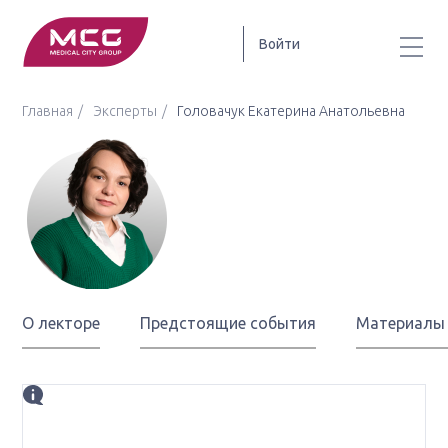
Войти
Главная
Эксперты
Головачук Екатерина Анатольевна
Головачук
Екатерина
Анатольевна
О лекторе
Предстоящие события
Материалы
Биография
старший преподаватель кафедры Инновационного