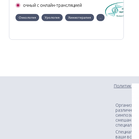
очный с онлайн-трансляцией
Онкология
Урология
Химиотерапия
...
Политика к
Организаци
различного
симпозиумо
смешанных
специалис
Специалист
ваши вопр