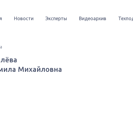
я
Новости
Эксперты
Видеоархив
Техпо
а
лёва
ила Михайловна