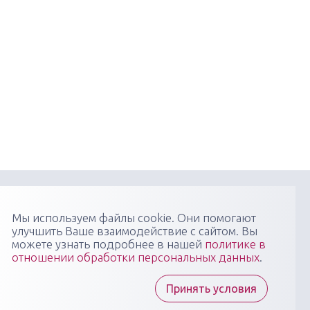
онфиденциальности
Пользовательское соглашение
Мы используем файлы cookie. Они помогают
улучшить Ваше взаимодействие с сайтом. Вы
я научно-практических медицинских мероприятий
можете узнать подробнее в нашей
политике в
 профиля: конгрессов, форумов, конференций,
отношении обработки персональных данных
.
в, вебинаров, мастер-классов в очных, онлайн- и
 форматах, повышающих компетенции медицинских
тов
Принять условия
ы "Медикал Сити Групп" всегда готовы ответить на
осы