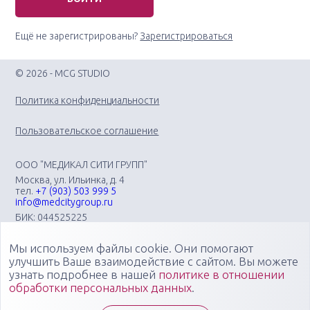
Ещё не зарегистрированы?
Зарегистрироваться
© 2026 - MCG STUDIO
Политика конфиденциальности
Пользовательское соглашение
ООО "МЕДИКАЛ СИТИ ГРУПП"
Москва, ул. Ильинка, д. 4
тел.
+7 (903) 503 999 5
info@medcitygroup.ru
БИК: 044525225
ИНН: 7713403735
КПП: 771301001
Мы используем файлы cookie. Они помогают
Организация научно-практических медицинских
улучшить Ваше взаимодействие с сайтом. Вы можете
мероприятий различного профиля: конгрессов, форумов,
узнать подробнее в нашей
политике в отношении
конференций, симпозиумов, вебинаров, мастер-классов в
обработки персональных данных
.
очных, онлайн- и смешанных форматах, повышающих
компетенции медицинских специалистов