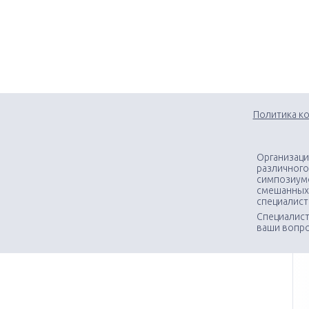
Политика к
Организаци
различного
симпозиумо
смешанных
специалис
Специалист
ваши вопр