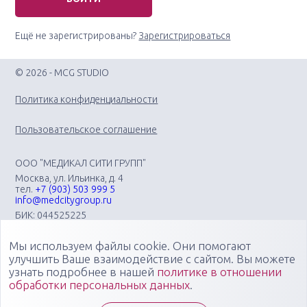
Ещё не зарегистрированы?
Зарегистрироваться
© 2026 - MCG STUDIO
Политика конфиденциальности
Пользовательское соглашение
ООО "МЕДИКАЛ СИТИ ГРУПП"
Москва, ул. Ильинка, д. 4
тел.
+7 (903) 503 999 5
info@medcitygroup.ru
БИК: 044525225
ИНН: 7713403735
КПП: 771301001
Мы используем файлы cookie. Они помогают
Организация научно-практических медицинских
улучшить Ваше взаимодействие с сайтом. Вы можете
мероприятий различного профиля: конгрессов, форумов,
узнать подробнее в нашей
политике в отношении
конференций, симпозиумов, вебинаров, мастер-классов в
обработки персональных данных
.
очных, онлайн- и смешанных форматах, повышающих
компетенции медицинских специалистов